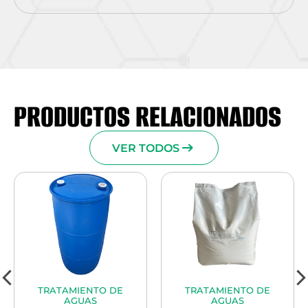
PRODUCTOS RELACIONADOS
VER TODOS
TO DE
TRATAMIENTO DE
INSUMOS QUÍM
S
AGUAS
CARBON ACTI