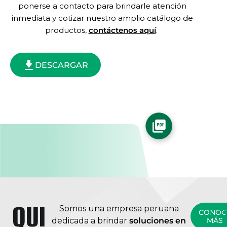
ponerse a contacto para brindarle atención
inmediata y cotizar nuestro amplio catálogo de
productos,
contáctenos aquí
.
DESCARGAR
QUI
Somos una empresa peruana
CONOC
C
dedicada a brindar
soluciones en
MÁS