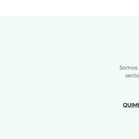
Somos u
secto
QUIM