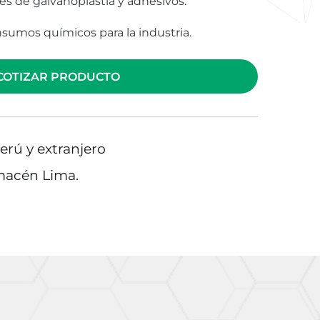
es de galvanoplastia y adhesivos.
insumos químicos para la industria.
COTIZAR PRODUCTO
erú y extranjero
lmacén Lima.