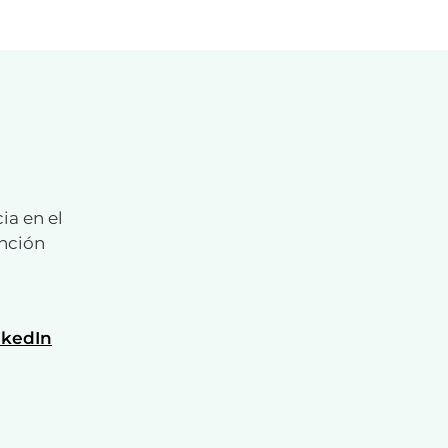
ia en el
ención
nkedIn