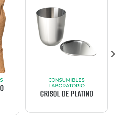
S
CONSUMIBLES
TR
DO
LABORATORIO
CRISOL DE PLATINO
(TI